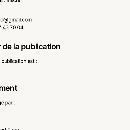
 : Inscrit
.pro@gmail.com
7 43 70 04
r de la publication
 publication est :
ement
é par :
2nd Floor