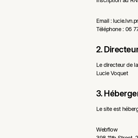
Inscription au RNE
Email :
lucie.lvn
Téléphone : 06 7
2. Directeu
Le directeur de la
Lucie Voquet
3. Héberg
Le site est héberg
Webflow
398 11th Street, 