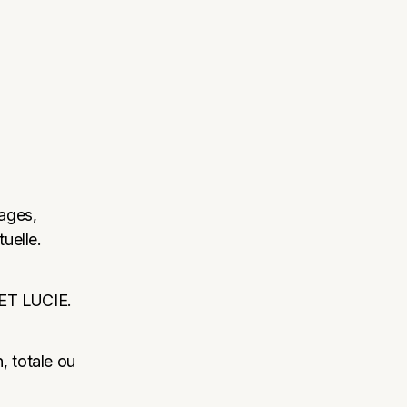
mages,
uelle.
UET LUCIE.
, totale ou